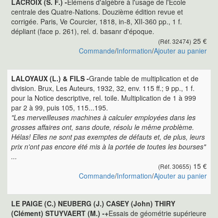
LACROIX (S. F.) -
Elémens d'algèbre à l'usage de l'Ecole
centrale des Quatre-Nations. Douzième édition revue et
corrigée. Paris, Ve Courcier, 1818, in-8, XII-360 pp., 1 f.
dépliant (face p. 261), rel. d. basanr d'époque.
25 €
(Réf. 32474)
Commande
/
Information
/
Ajouter au panier
LALOYAUX (L.) & FILS -
Grande table de multiplication et de
division. Brux, Les Auteurs, 1932, 32, env. 115 ff.; 9 pp., 1 f.
pour la Notice descriptive, rel. toile. Multiplication de 1 à 999
par 2 à 99, puis 105, 115...195.
"Les merveilleuses machines à calculer employées dans les
grosses affaires ont, sans doute, résolu le même problème.
Hélas! Elles ne sont pas exemptes de défauts et, de plus, leurs
prix n'ont pas encore été mis à la portée de toutes les bourses"
...
15 €
(Réf. 30655)
Commande
/
Information
/
Ajouter au panier
LE PAIGE (C.) NEUBERG (J.) CASEY (John) THIRY
(Clément) STUYVAERT (M.) -+
Essais de géométrie supérieure