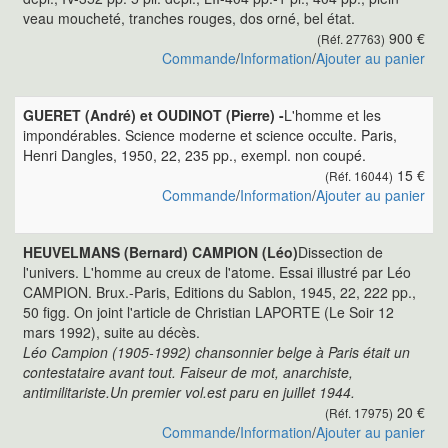
veau moucheté, tranches rouges, dos orné, bel état.
900 €
(Réf. 27763)
Commande
/
Information
/
Ajouter au panier
GUERET (André) et OUDINOT (Pierre) -
L'homme et les
impondérables. Science moderne et science occulte. Paris,
Henri Dangles, 1950, 22, 235 pp., exempl. non coupé.
15 €
(Réf. 16044)
Commande
/
Information
/
Ajouter au panier
HEUVELMANS (Bernard) CAMPION (Léo)
Dissection de
l'univers. L'homme au creux de l'atome. Essai illustré par Léo
CAMPION. Brux.-Paris, Editions du Sablon, 1945, 22, 222 pp.,
50 figg. On joint l'article de Christian LAPORTE (Le Soir 12
mars 1992), suite au décès.
Léo Campion (1905-1992) chansonnier belge à Paris était un
contestataire avant tout. Faiseur de mot, anarchiste,
antimilitariste.Un premier vol.est paru en juillet 1944.
20 €
(Réf. 17975)
Commande
/
Information
/
Ajouter au panier