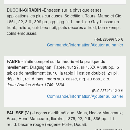
DUCOIN-GIRADIN -
Entretien sur la physique et ses
applications les plus curieuses. 5e édition. Tours, Mame et Cie,
1861, 22, 3 ff., 396 pp., qq. figg. in-t., port. de Gay-Lussac en
front., reliure, cuir bleu nuit, plats décorés à froid, bon exempl.
coins émoussés.
35 €
(Réf. 28599)
Commande
/
Information
/
Ajouter au panier
FABRE -
Traité complet sur la théorie et la pratique du
nivellement. Draguignan, Fabre, 1812?, in-4, XXIV-368 pp., 5
tables de nivellement (sur 6, la table III est en double), 21 pll.
dépl. h.t., rel. d. bas., mors sup. cassé, mq. au dos., e.o.
Jean-Antoine Fabre 1749-1834.
120 €
(Réf. 23740)
Commande
/
Information
/
Ajouter au panier
FALISSE (V.) -
Leçons d'arithmétique. Mons, Hector Manceaux;
Brux., Henri Manceaux, libraire, 1875, 22, 2 ff., 366 pp., 1 f.,
rel. d. basane rouge (Eugène Porte, Douai).