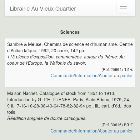
Librairie Au Vieux Quartier
Toggle
navigati
Sciences
Sambre & Meuse. Chemins de science et d'humanisme. Centre
d'Action laïque, 1992, 20 carré, 142 pp.
113 pièces d'exposition, commentées, autour du thème: Au
coeur de l'Europe, la Wallonie du savoir.
12 €
(Réf. 25964)
Commande
/
Information
/
Ajouter au panier
Maison Nachet. Catalogue of stock from 1854 to 1910.
Introduction by G. L'E. TURNER. Paris, Alain Brieux, 1979, 24,
9 ff., 7-16-16-28-38-40-64-78-82-82-94 pp., ill., cart. d'éd., dos
toile.
Réédition soignée de douze catalogues.
50 €
(Réf. 30616)
Commande
/
Information
/
Ajouter au panier