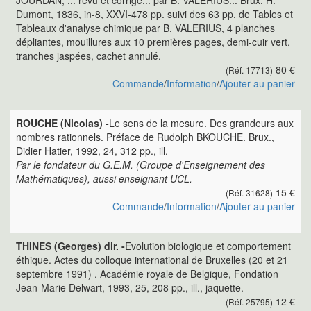
JOURDAN, ... revu et corrigé... par B. VALERIUS... Brux. H.
Dumont, 1836, in-8, XXVI-478 pp. suivi des 63 pp. de Tables et
Tableaux d'analyse chimique par B. VALERIUS, 4 planches
dépliantes, mouillures aux 10 premières pages, demi-cuir vert,
tranches jaspées, cachet annulé.
80 €
(Réf. 17713)
Commande
/
Information
/
Ajouter au panier
ROUCHE (Nicolas) -
Le sens de la mesure. Des grandeurs aux
nombres rationnels. Préface de Rudolph BKOUCHE. Brux.,
Didier Hatier, 1992, 24, 312 pp., ill.
Par le fondateur du G.E.M. (Groupe d'Enseignement des
Mathématiques), aussi enseignant UCL.
15 €
(Réf. 31628)
Commande
/
Information
/
Ajouter au panier
THINES (Georges) dir. -
Evolution biologique et comportement
éthique. Actes du colloque international de Bruxelles (20 et 21
septembre 1991) . Académie royale de Belgique, Fondation
Jean-Marie Delwart, 1993, 25, 208 pp., ill., jaquette.
12 €
(Réf. 25795)