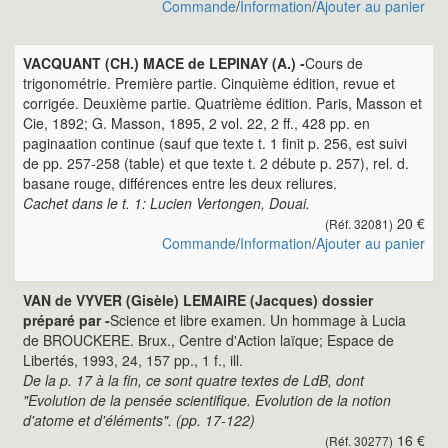
Commande
/
Information
/
Ajouter au panier
VACQUANT (CH.) MACE de LEPINAY (A.) -
Cours de
trigonométrie. Première partie. Cinquième édition, revue et
corrigée. Deuxième partie. Quatrième édition. Paris, Masson et
Cie, 1892; G. Masson, 1895, 2 vol. 22, 2 ff., 428 pp. en
paginaation continue (sauf que texte t. 1 finit p. 256, est suivi
de pp. 257-258 (table) et que texte t. 2 débute p. 257), rel. d.
basane rouge, différences entre les deux reliures.
Cachet dans le t. 1: Lucien Vertongen, Douai.
20 €
(Réf. 32081)
Commande
/
Information
/
Ajouter au panier
VAN de VYVER (Gisèle) LEMAIRE (Jacques) dossier
préparé par -
Science et libre examen. Un hommage à Lucia
de BROUCKERE. Brux., Centre d'Action laïque; Espace de
Libertés, 1993, 24, 157 pp., 1 f., ill.
De la p. 17 à la fin, ce sont quatre textes de LdB, dont
"Evolution de la pensée scientifique. Evolution de la notion
d'atome et d'éléments". (pp. 17-122)
16 €
(Réf. 30277)