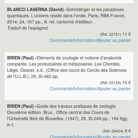
BLANCO LASERNA (David) -
Schrödinger et les paradoxes
quantiques. L'univers réside dans l'onde. Paris, RBA France,
2014, 24, 167 pp., ill. rel. cartonné d'éditeur.
Traduit de l'espagnol.
11 €
(Réf. 32721)
Commande
/
Information
/
Ajouter au panier
BRIEN (Paul) -
Eléments de zoologie et notions d'anatomie
comparée. Les protozoaires et métazoaires. Les Chordés.
Liège, Desoer, s.d., (Office des cours du Cercle des Sciences
de l'U.L.B.), 25, XI-462 pp.
15 €
(Réf. 25124)
Commande
/
Information
/
Ajouter au panier
BRIEN (Paul) -
Guide des travaux pratiques de zoologie.
Deuxième édition. Brux., Office central des Cours de
l'Université libre de Bruxelles, (1947), 25, XI-249 pp., 164 figg.
in-t.
9 €
(Réf. 28424)
Commande
/
Information
/
Ajouter au panier