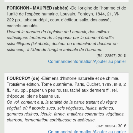
FORICHON - MAUPIED (abbés) -
De l'origine de l'homme et de
l'unité de l'espèce humaine. Louvain, Fonteyn, 1844, 21, VI-
222 pp., tableau dépl., couv. d'éditeur, salie, dos cassé,
cachets annulés.
Devant la montée de l'opinion de Lamarck, des milieux
catholiques tentèrent de s'opposer par la plume d'érudits
scientifiques (ici abbés, docteur en médecine et docteur en
sciences), à l'idée de l'origine animale de l'homme.
20 €
(Réf. 22897)
Commande
/
Information
/
Ajouter au panier
FOURCROY (de) -
Elémens d'histoire naturelle et de chimie.
Troisième édition. Tome quatrième. Paris, Cuchet, 1789, in-8, 2
ff., 495 pp., papier un peu roussi, taché aux derniers ff., rel.
d'époque, pleine basane us.
Ce vol. contient e.a. la totalité de la partie traitant du règne
végétal, où il aborde sucs, sels végétaux, huiles, arômes,
gommes résines, fécule, farine, matières colorantes végétales,
charbon, fermentation spriritueuse et acéteuse.
30 €
(Réf. 30254)
Commande
/
Information
/
Ajouter au panier