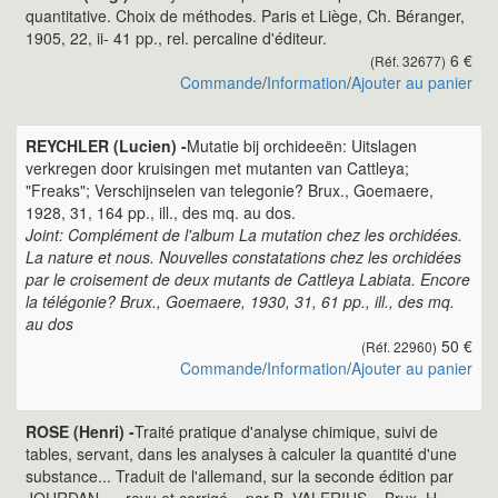
quantitative. Choix de méthodes. Paris et Liège, Ch. Béranger,
1905, 22, ii- 41 pp., rel. percaline d'éditeur.
6 €
(Réf. 32677)
Commande
/
Information
/
Ajouter au panier
REYCHLER (Lucien) -
Mutatie bij orchideeën: Uitslagen
verkregen door kruisingen met mutanten van Cattleya;
"Freaks"; Verschijnselen van telegonie? Brux., Goemaere,
1928, 31, 164 pp., ill., des mq. au dos.
Joint: Complément de l'album La mutation chez les orchidées.
La nature et nous. Nouvelles constatations chez les orchidées
par le croisement de deux mutants de Cattleya Labiata. Encore
la télégonie? Brux., Goemaere, 1930, 31, 61 pp., ill., des mq.
au dos
50 €
(Réf. 22960)
Commande
/
Information
/
Ajouter au panier
ROSE (Henri) -
Traité pratique d'analyse chimique, suivi de
tables, servant, dans les analyses à calculer la quantité d'une
substance... Traduit de l'allemand, sur la seconde édition par