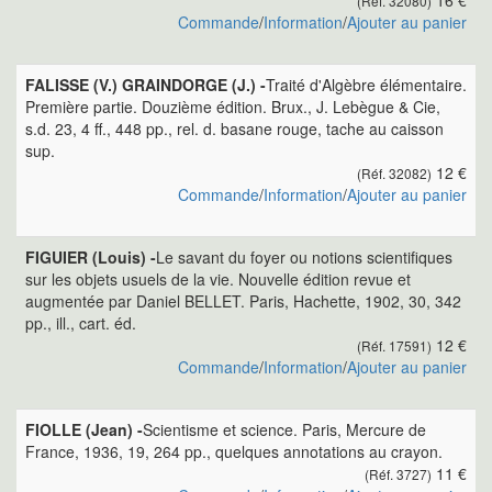
16 €
(Réf. 32080)
Commande
/
Information
/
Ajouter au panier
FALISSE (V.) GRAINDORGE (J.) -
Traité d'Algèbre élémentaire.
Première partie. Douzième édition. Brux., J. Lebègue & Cie,
s.d. 23, 4 ff., 448 pp., rel. d. basane rouge, tache au caisson
sup.
12 €
(Réf. 32082)
Commande
/
Information
/
Ajouter au panier
FIGUIER (Louis) -
Le savant du foyer ou notions scientifiques
sur les objets usuels de la vie. Nouvelle édition revue et
augmentée par Daniel BELLET. Paris, Hachette, 1902, 30, 342
pp., ill., cart. éd.
12 €
(Réf. 17591)
Commande
/
Information
/
Ajouter au panier
FIOLLE (Jean) -
Scientisme et science. Paris, Mercure de
France, 1936, 19, 264 pp., quelques annotations au crayon.
11 €
(Réf. 3727)