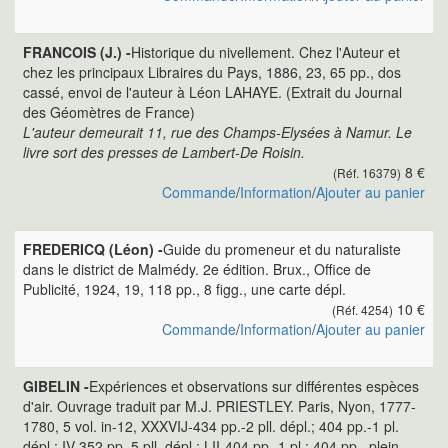
FRANCOIS (J.) -
Historique du nivellement. Chez l'Auteur et
chez les principaux Libraires du Pays, 1886, 23, 65 pp., dos
cassé, envoi de l'auteur à Léon LAHAYE. (Extrait du Journal
des Géomètres de France)
L'auteur demeurait 11, rue des Champs-Elysées à Namur. Le
livre sort des presses de Lambert-De Roisin.
8 €
(Réf. 16379)
Commande
/
Information
/
Ajouter au panier
FREDERICQ (Léon) -
Guide du promeneur et du naturaliste
dans le district de Malmédy. 2e édition. Brux., Office de
Publicité, 1924, 19, 118 pp., 8 figg., une carte dépl.
10 €
(Réf. 4254)
Commande
/
Information
/
Ajouter au panier
GIBELIN -
Expériences et observations sur différentes espèces
d'air. Ouvrage traduit par M.J. PRIESTLEY. Paris, Nyon, 1777-
1780, 5 vol. in-12, XXXVIJ-434 pp.-2 pll. dépl.; 404 pp.-1 pl.
dépl.; IV-352 pp. 5 pll. dépl.; LII-404 pp.-1 pl.; 404 pp., plein