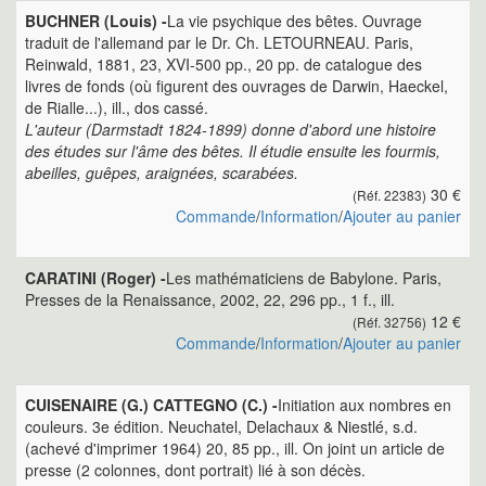
BUCHNER (Louis) -
La vie psychique des bêtes. Ouvrage
traduit de l'allemand par le Dr. Ch. LETOURNEAU. Paris,
Reinwald, 1881, 23, XVI-500 pp., 20 pp. de catalogue des
livres de fonds (où figurent des ouvrages de Darwin, Haeckel,
de Rialle...), ill., dos cassé.
L'auteur (Darmstadt 1824-1899) donne d'abord une histoire
des études sur l'âme des bêtes. Il étudie ensuite les fourmis,
abeilles, guêpes, araignées, scarabées.
30 €
(Réf. 22383)
Commande
/
Information
/
Ajouter au panier
CARATINI (Roger) -
Les mathématiciens de Babylone. Paris,
Presses de la Renaissance, 2002, 22, 296 pp., 1 f., ill.
12 €
(Réf. 32756)
Commande
/
Information
/
Ajouter au panier
CUISENAIRE (G.) CATTEGNO (C.) -
Initiation aux nombres en
couleurs. 3e édition. Neuchatel, Delachaux & Niestlé, s.d.
(achevé d'imprimer 1964) 20, 85 pp., ill. On joint un article de
presse (2 colonnes, dont portrait) lié à son décès.