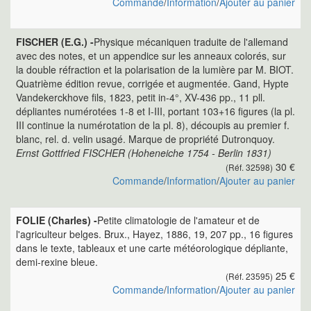
Commande
/
Information
/
Ajouter au panier
FISCHER (E.G.) -
Physique mécaniquen traduite de l'allemand
avec des notes, et un appendice sur les anneaux colorés, sur
la double réfraction et la polarisation de la lumière par M. BIOT.
Quatrième édition revue, corrigée et augmentée. Gand, Hypte
Vandekerckhove fils, 1823, petit in-4°, XV-436 pp., 11 pll.
dépliantes numérotées 1-8 et I-III, portant 103+16 figures (la pl.
III continue la numérotation de la pl. 8), découpis au premier f.
blanc, rel. d. velin usagé. Marque de propriété Dutronquoy.
Ernst Gottfried FISCHER (Hoheneiche 1754 - Berlin 1831)
30 €
(Réf. 32598)
Commande
/
Information
/
Ajouter au panier
FOLIE (Charles) -
Petite climatologie de l'amateur et de
l'agriculteur belges. Brux., Hayez, 1886, 19, 207 pp., 16 figures
dans le texte, tableaux et une carte météorologique dépliante,
demi-rexine bleue.
25 €
(Réf. 23595)
Commande
/
Information
/
Ajouter au panier