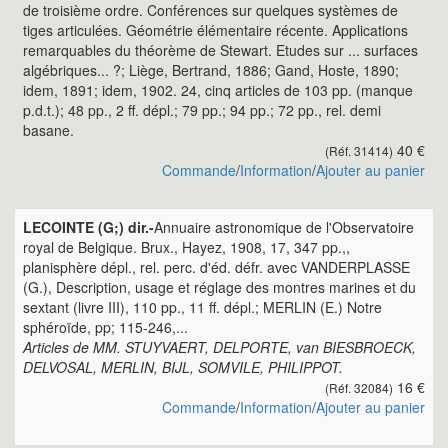
de troisième ordre. Conférences sur quelques systèmes de
tiges articulées. Géométrie élémentaire récente. Applications
remarquables du théorème de Stewart. Etudes sur ... surfaces
algébriques... ?; Liège, Bertrand, 1886; Gand, Hoste, 1890;
idem, 1891; idem, 1902. 24, cinq articles de 103 pp. (manque
p.d.t.); 48 pp., 2 ff. dépl.; 79 pp.; 94 pp.; 72 pp., rel. demi
basane.
40 €
(Réf. 31414)
Commande
/
Information
/
Ajouter au panier
LECOINTE (G;) dir.-
Annuaire astronomique de l'Observatoire
royal de Belgique. Brux., Hayez, 1908, 17, 347 pp.,,
planisphère dépl., rel. perc. d'éd. défr. avec VANDERPLASSE
(G.), Description, usage et réglage des montres marines et du
sextant (livre III), 110 pp., 11 ff. dépl.; MERLIN (E.) Notre
sphéroïde, pp; 115-246,...
Articles de MM. STUYVAERT, DELPORTE, van BIESBROECK,
DELVOSAL, MERLIN, BIJL, SOMVILE, PHILIPPOT.
16 €
(Réf. 32084)
Commande
/
Information
/
Ajouter au panier