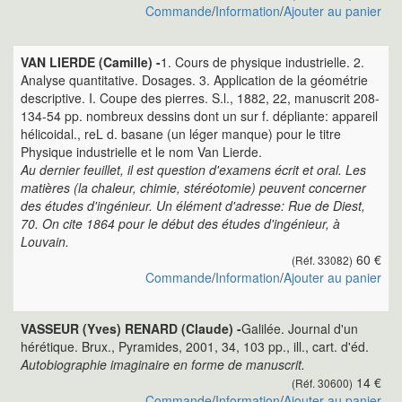
Commande
/
Information
/
Ajouter au panier
VAN LIERDE (Camille) -
1. Cours de physique industrielle. 2.
Analyse quantitative. Dosages. 3. Application de la géométrie
descriptive. I. Coupe des pierres. S.l., 1882, 22, manuscrit 208-
134-54 pp. nombreux dessins dont un sur f. dépliante: appareil
hélicoidal., reL d. basane (un léger manque) pour le titre
Physique industrielle et le nom Van Lierde.
Au dernier feuillet, il est question d'examens écrit et oral. Les
matières (la chaleur, chimie, stéréotomie) peuvent concerner
des études d'ingénieur. Un élément d'adresse: Rue de Diest,
70. On cite 1864 pour le début des études d'ingénieur, à
Louvain.
60 €
(Réf. 33082)
Commande
/
Information
/
Ajouter au panier
VASSEUR (Yves) RENARD (Claude) -
Galilée. Journal d'un
hérétique. Brux., Pyramides, 2001, 34, 103 pp., ill., cart. d'éd.
Autobiographie imaginaire en forme de manuscrit.
14 €
(Réf. 30600)
Commande
/
Information
/
Ajouter au panier