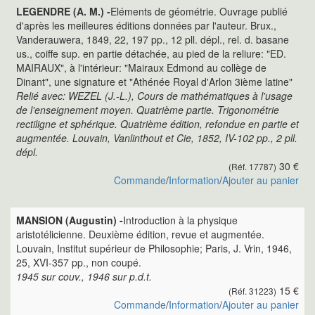
LEGENDRE (A. M.) -
Eléments de géométrie. Ouvrage publié
d'après les meilleures éditions données par l'auteur. Brux.,
Vanderauwera, 1849, 22, 197 pp., 12 pll. dépl., rel. d. basane
us., coiffe sup. en partie détachée, au pied de la reliure: "ED.
MAIRAUX", à l'intérieur: "Mairaux Edmond au collège de
Dinant", une signature et "Athénée Royal d'Arlon 3ième latine"
Relié avec: WEZEL (J.-L.), Cours de mathématiques à l'usage
de l'enseignement moyen. Quatrième partie. Trigonométrie
rectiligne et sphérique. Quatrième édition, refondue en partie et
augmentée. Louvain, Vanlinthout et Cie, 1852, IV-102 pp., 2 pll.
dépl.
30 €
(Réf. 17787)
Commande
/
Information
/
Ajouter au panier
MANSION (Augustin) -
Introduction à la physique
aristotélicienne. Deuxième édition, revue et augmentée.
Louvain, Institut supérieur de Philosophie; Paris, J. Vrin, 1946,
25, XVI-357 pp., non coupé.
1945 sur couv., 1946 sur p.d.t.
15 €
(Réf. 31223)
Commande
/
Information
/
Ajouter au panier