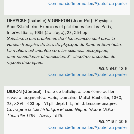
Commande
/
Information
/
Ajouter au panier
DERYCKE (Isabelle) VIGNERON (Jean-Pol) -
Physique.
Kane/Sternheim. Exercices et preblèmes résolus. Paris,
InterEdittions, 1995 (2e tirage), 23, 254 pp.
Solutions à des problèmes dont les énoncés sont dans la
version française du livre de physique de Kane et Sternheim.
La matière est orientée vers les sciences biologiques,
pharmaceutiques et médicales. 31 chapitres précédés de
rappels théoriques.
12 €
(Réf. 31643)
Commande
/
Information
/
Ajouter au panier
DIDION (Général) -
Traité de balistique. Deuxième édition,
revue et augmentée. Paris, Dumaine; Mallet-Bachelier, 1860,
22, XXVIII-603 pp., VI pll. dépl. h.t., rel. d. basane usagée.
Ouvrage à la fois historique et scientifique. Isidore Didion:
Thionville 1794 - Nancy 1878.
50 €
(Réf. 27181)
Commande
/
Information
/
Ajouter au panier