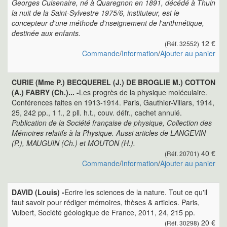
Georges Cuisenaire, né à Quaregnon en 1891, décédé à Thuin
la nuit de la Saint-Sylvestre 1975/6, instituteur, est le
concepteur d'une méthode d'nseignement de l'arithmétique,
destinée aux enfants.
12 €
(Réf. 32552)
Commande
/
Information
/
Ajouter au panier
CURIE (Mme P.) BECQUEREL (J.) DE BROGLIE M.) COTTON
(A.) FABRY (Ch.)... -
Les progrès de la physique moléculaire.
Conférences faites en 1913-1914. Paris, Gauthier-Villars, 1914,
25, 242 pp., 1 f., 2 pll. h.t., couv. défr., cachet annulé.
Publication de la Société française de physique, Collection des
Mémoires relatifs à la Physique. Aussi articles de LANGEVIN
(P.), MAUGUIN (Ch.) et MOUTON (H.).
40 €
(Réf. 20701)
Commande
/
Information
/
Ajouter au panier
DAVID (Louis) -
Ecrire les sciences de la nature. Tout ce qu'il
faut savoir pour rédiger mémoires, thèses & articles. Paris,
Vuibert, Société géologique de France, 2011, 24, 215 pp.
20 €
(Réf. 30298)