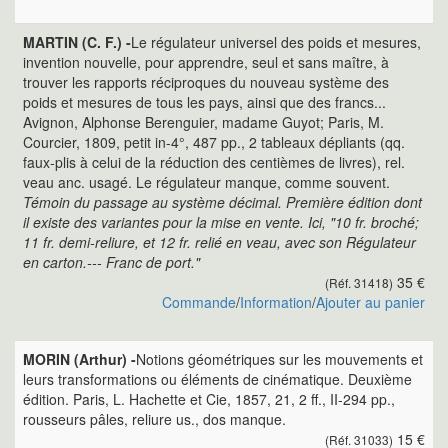
MARTIN (C. F.) -
Le régulateur universel des poids et mesures,
invention nouvelle, pour apprendre, seul et sans maître, à
trouver les rapports réciproques du nouveau système des
poids et mesures de tous les pays, ainsi que des francs...
Avignon, Alphonse Berenguier, madame Guyot; Paris, M.
Courcier, 1809, petit in-4°, 487 pp., 2 tableaux dépliants (qq.
faux-plis à celui de la réduction des centièmes de livres), rel.
veau anc. usagé. Le régulateur manque, comme souvent.
Témoin du passage au système décimal. Première édition dont
il existe des variantes pour la mise en vente. Ici, "10 fr. broché;
11 fr. demi-reliure, et 12 fr. relié en veau, avec son Régulateur
en carton.--- Franc de port."
35 €
(Réf. 31418)
Commande
/
Information
/
Ajouter au panier
MORIN (Arthur) -
Notions géométriques sur les mouvements et
leurs transformations ou éléments de cinématique. Deuxième
édition. Paris, L. Hachette et Cie, 1857, 21, 2 ff., II-294 pp.,
rousseurs pâles, reliure us., dos manque.
15 €
(Réf. 31033)