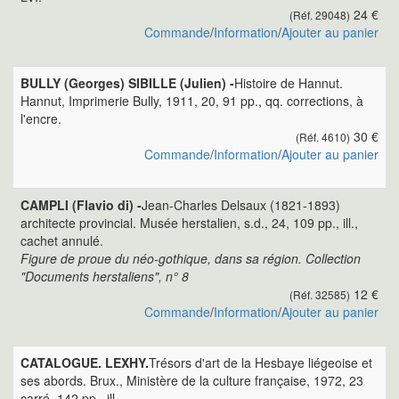
24 €
(Réf. 29048)
Commande
/
Information
/
Ajouter au panier
BULLY (Georges) SIBILLE (Julien) -
Histoire de Hannut.
Hannut, Imprimerie Bully, 1911, 20, 91 pp., qq. corrections, à
l'encre.
30 €
(Réf. 4610)
Commande
/
Information
/
Ajouter au panier
CAMPLI (Flavio di) -
Jean-Charles Delsaux (1821-1893)
architecte provincial. Musée herstalien, s.d., 24, 109 pp., ill.,
cachet annulé.
Figure de proue du néo-gothique, dans sa région. Collection
"Documents herstaliens", n° 8
12 €
(Réf. 32585)
Commande
/
Information
/
Ajouter au panier
CATALOGUE. LEXHY.
Trésors d'art de la Hesbaye liégeoise et
ses abords. Brux., Ministère de la culture française, 1972, 23
carré, 142 pp., ill.