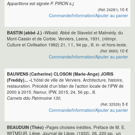
Apparitions est signée P. PIRON s.j.
10 €
(Réf. 24281)
Commande
/
Information
/
Ajouter au panier
BASTIN (abbé J.) -
Wibald. Abbé de Stavelot et Malmédy, du
Mont-Cassin et de Corbie. Verviers, Leens, 1931, (réimpr.
Culture et Civilisation 1982) 21, 1 f., 94 pp., ill. in- et hors-texte.
10 €
(Réf. 9683)
Commande
/
Information
/
Ajouter au panier
BAUWENS (Catherine) CLOSON (Marie-Ange) JORIS
(Freddy)... -
L'hôtel de ville de Verviers. Architecture, histoire,
restauration. Précédé d'un bilan de l'action locale de l'IPW de
2000 à 2015. Namur, IPW, 2015, 24, 56 pp., ill.
Carnets ddu Patrimoine 130.
5 €
(Réf. 32526)
Commande
/
Information
/
Ajouter au panier
BEAUDUIN (Théo) -
Pages choisies inédites. Préface de M. E.
WITMEUR. Liège, Journal de Liège, (1932), 26, 220 pp., un