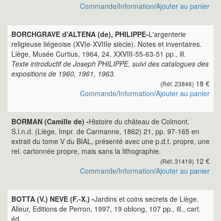
Commande
/
Information
/
Ajouter au panier
BORCHGRAVE d'ALTENA (de), PHILIPPE-
L'argenterie
religieuse liégeoise (XVIe-XVIIIe siècle). Notes et inventaires.
Liège, Musée Curtius, 1964, 24, XXVIII-55-63-51 pp., ill.
Texte introductif de Joseph PHILIPPE, suivi des catalogues des
expositions de 1960, 1961, 1963.
18 €
(Réf. 23846)
Commande
/
Information
/
Ajouter au panier
BORMAN (Camille de) -
Histoire du château de Colmont.
S.l.n.d. (Liège, Impr. de Carmanne, 1862) 21, pp. 97-165 en
extrait du tome V du BIAL, présenté avec une p.d.t. propre, une
rel. cartonnée propre, mais sans la lithographie.
12 €
(Réf. 31419)
Commande
/
Information
/
Ajouter au panier
BOTTA (V.) NEVE (F.-X.) -
Jardins et coins secrets de Liège.
Alleur, Editions de Perron, 1997, 19 oblong, 107 pp., ill., cart.
éd.