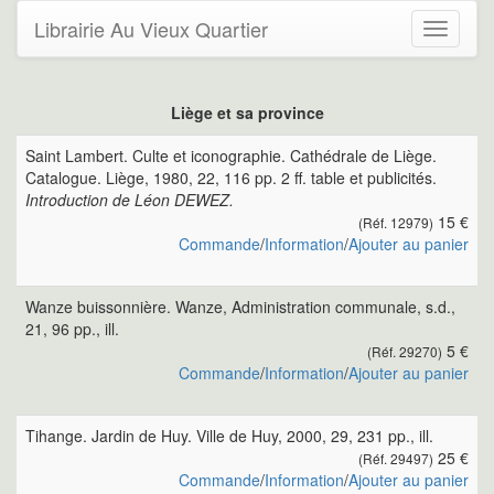
Librairie Au Vieux Quartier
Toggle
navigati
Liège et sa province
Saint Lambert. Culte et iconographie. Cathédrale de Liège.
Catalogue. Liège, 1980, 22, 116 pp. 2 ff. table et publicités.
Introduction de Léon DEWEZ.
15 €
(Réf. 12979)
Commande
/
Information
/
Ajouter au panier
Wanze buissonnière. Wanze, Administration communale, s.d.,
21, 96 pp., ill.
5 €
(Réf. 29270)
Commande
/
Information
/
Ajouter au panier
Tihange. Jardin de Huy. Ville de Huy, 2000, 29, 231 pp., ill.
25 €
(Réf. 29497)
Commande
/
Information
/
Ajouter au panier