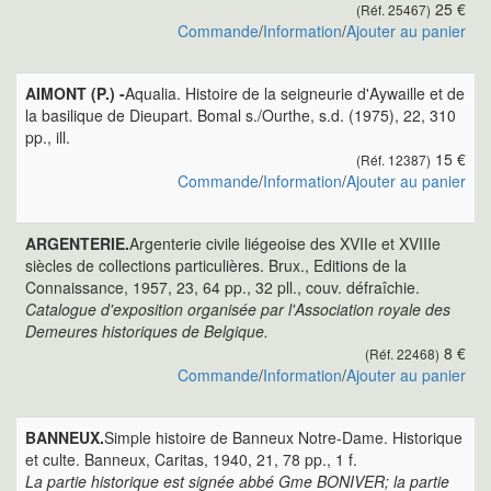
25 €
(Réf. 25467)
Commande
/
Information
/
Ajouter au panier
AIMONT (P.) -
Aqualia. Histoire de la seigneurie d'Aywaille et de
la basilique de Dieupart. Bomal s./Ourthe, s.d. (1975), 22, 310
pp., ill.
15 €
(Réf. 12387)
Commande
/
Information
/
Ajouter au panier
ARGENTERIE.
Argenterie civile liégeoise des XVIIe et XVIIIe
siècles de collections particulières. Brux., Editions de la
Connaissance, 1957, 23, 64 pp., 32 pll., couv. défraîchie.
Catalogue d'exposition organisée par l'Association royale des
Demeures historiques de Belgique.
8 €
(Réf. 22468)
Commande
/
Information
/
Ajouter au panier
BANNEUX.
Simple histoire de Banneux Notre-Dame. Historique
et culte. Banneux, Caritas, 1940, 21, 78 pp., 1 f.
La partie historique est signée abbé Gme BONIVER; la partie