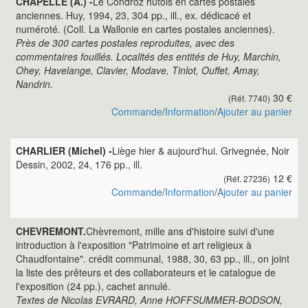
CHAPELLE (A.) -
Le Condroz hutois en cartes postales
anciennes. Huy, 1994, 23, 304 pp., ill., ex. dédicacé et
numéroté. (Coll. La Wallonie en cartes postales anciennes).
Près de 300 cartes postales reproduites, avec des
commentaires fouillés. Localités des entités de Huy, Marchin,
Ohey, Havelange, Clavier, Modave, Tinlot, Ouffet, Amay,
Nandrin.
30 €
(Réf. 7740)
Commande
/
Information
/
Ajouter au panier
CHARLIER (Michel) -
Liège hier & aujourd'hui. Grivegnée, Noir
Dessin, 2002, 24, 176 pp., ill.
12 €
(Réf. 27236)
Commande
/
Information
/
Ajouter au panier
CHEVREMONT.
Chèvremont, mille ans d'histoire suivi d'une
introduction à l'exposition "Patrimoine et art religieux à
Chaudfontaine". crédit communal, 1988, 30, 63 pp., ill., on joint
la liste des prêteurs et des collaborateurs et le catalogue de
l'exposition (24 pp.), cachet annulé.
Textes de Nicolas EVRARD, Anne HOFFSUMMER-BODSON,