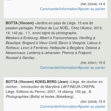
14 €
(Réf. 29349)
Commande
/
Information
/
Ajouter au panier
BOTTA (Vincent) -
Jardins en pays de Liège. 15 ans de
passion partagée. Préface de Luc NOËL. Chez l'Auteur, 2015,
19, 142 pp., 1 f., envoi signé du photographe.
Weekers à Embourg; Albert à Francorchamps; Henfling à
Beaufays; Bragard à Vieux Cortil; Baron à Vivegnis; Laloux à
Rotheux; Linon à Ferrières; Helleputte à Bergilers; Delaive à
Nessonvaux; Leclercq à Jehanster; Pirenne à Fraipont;
Roussel à Sarolay...
15 €
(Réf. 32941)
Commande
/
Information
/
Ajouter au panier
BOTTA (Vincent) KOKELBERG (Jean) -
Liège, de clocher en
clocher... Introduction de Marylène LAFFINEUR-CREPIN.
Liège, Editions du Perron, 2007, 19 oblong, 155 pp., ill.
Photographies (Botta) et textes (Kokelberg).
15 €
(Réf. 32938)
Commande
/
Information
/
Ajouter au panier