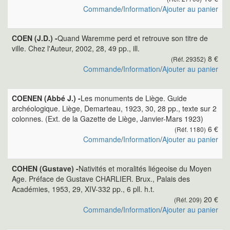
Commande
/
Information
/
Ajouter au panier
COEN (J.D.) -
Quand Waremme perd et retrouve son titre de
ville. Chez l'Auteur, 2002, 28, 49 pp., ill.
8 €
(Réf. 29352)
Commande
/
Information
/
Ajouter au panier
COENEN (Abbé J.) -
Les monuments de Liège. Guide
archéologique. Liège, Demarteau, 1923, 30, 28 pp., texte sur 2
colonnes. (Ext. de la Gazette de Liège, Janvier-Mars 1923)
6 €
(Réf. 1180)
Commande
/
Information
/
Ajouter au panier
COHEN (Gustave) -
Nativités et moralités liégeoise du Moyen
Age. Préface de Gustave CHARLIER. Brux., Palais des
Académies, 1953, 29, XIV-332 pp., 6 pll. h.t.
20 €
(Réf. 209)
Commande
/
Information
/
Ajouter au panier