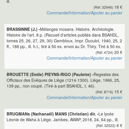
ill.
18 €
(Réf. 32946)
Commande
/
Information
/
Ajouter au panier
BRASSINNE (J.) -
Mélanges mosans. Histoire. Archéologie.
Histoire de l'art. 8 p. (Recueil d'articles publiés dans BSAHDL,
tomes 25, 26, 27, 29, 30) Gembloux, Impr. Duculot, 1940, 25, 2
ff., 188 pp., ill. h.t., tiré à 50 ex. envoi au Dr. Thiry. Tiré à 50 ex.
20 €
(Réf. 4724)
Commande
/
Information
/
Ajouter au panier
BROUETTE (Emile) PIEYNS-RIGO (Paulette) -
Regestes des
Officiaux des Evêques de Liège (1214-1300). Liège, 1966, 25,
139 pp., non coupé. (Tiré-à-part BSAHDL, t. 46).
15 €
(Réf. 8716)
Commande
/
Information
/
Ajouter au panier
BRUGMANs (Nathanaël) MANS (Christian) dir. -
Le lycée
Léonie de Waha à Liège. Jambes, AWAP, 2018, 24, 64 pp., ill.
6 €
(Réf. 32522)