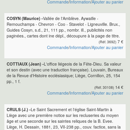
Commande
/
Information
/
Ajouter au panier
COSYN (Maurice) -
Vallée de l'Amblève. Aywaille -
Remouchamps - Chevron - Coo - Stavelot - Ligneuville. Brux.,
Guides Cosyn, s.d., 21, 111 pp., nombr. ill., publicités non
paginées., cartes dont ine dépl., découpure à la page de titre.
7 €
(Réf. 3692)
Commande
/
Information
/
Ajouter au panier
COTTIAUX (Jean) -
L'office liégeois de la Fête-Dieu. Sa valeur
et son destin (avec une traduction française). Louvain, Bureaux
de la Revue d'Histoire ecclésiasique; Liège, Cornillon, 25, 154
pp., 1 f.
14 €
(Réf. 30108)
Commande
/
Information
/
Ajouter au panier
CRULS (J.) -
Le Saint Sacrement et l'église Saint-Martin à
Liège avec une première notice sur les recluseries du moyen
âge et une seconde sur les saintes reliques de la B. Evee.
Liège, H. Dessain, 1881, 23, VII-238 pp., couv. factice, sans la