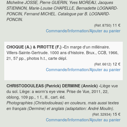
Micheline JOSSE, Pierre GUERIN, Yves MOREAU, Jacques
STIENNON, Marie-Louise CHAPELLE, Bernadette LOGNARD-
PONCIN, Fernand MICHEL. Catalogue par B. LOGNARD-
PONCIN.
11 €
(Réf. 8750)
Commande
/
Information
/
Ajouter au panier
CHOQUE (A.) & PIROTTE (F.) -
En marge d'un millénaire.
Villers-Sainte-Gertrude. 1000 ans d'histoire. Brux., CCB, 1966,
21, 57 pp., photos h.t., carte dépl.
12 €
(Réf. 6612)
Commande
/
Information
/
Ajouter au panier
CHRISTODOULEAS (Patrick) DERMINE (Annick) -
Liège vue
du sol. Liège: a worm's eye view. Prise de Vue, 2011, 22,
oblong, 109 pp., 1 f., ill., cart. éd.
Photographies (Christodouleas) en couleurs, mais aussi textes
en français (Dermine) et anglais (adaptation: André Moulin).
15 €
(Réf. 32934)
Commande
/
Information
/
Ajouter au panier