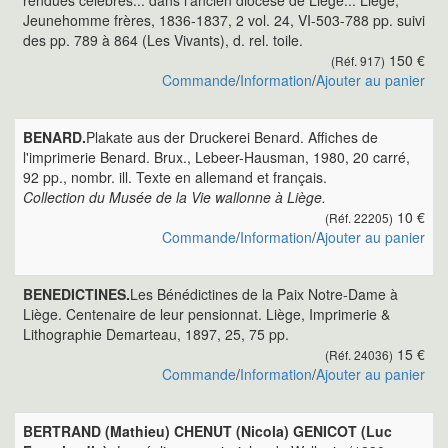
rendues célèbres... dans l'ancien diocèse de Liège... Liège,
Jeunehomme frères, 1836-1837, 2 vol. 24, VI-503-788 pp. suivi
des pp. 789 à 864 (Les Vivants), d. rel. toile.
150 €
(Réf. 917)
Commande
/
Information
/
Ajouter au panier
BENARD.
Plakate aus der Druckerei Benard. Affiches de
l'imprimerie Benard. Brux., Lebeer-Hausman, 1980, 20 carré,
92 pp., nombr. ill. Texte en allemand et français.
Collection du Musée de la Vie wallonne à Liège.
10 €
(Réf. 22205)
Commande
/
Information
/
Ajouter au panier
BENEDICTINES.
Les Bénédictines de la Paix Notre-Dame à
Liège. Centenaire de leur pensionnat. Liège, Imprimerie &
Lithographie Demarteau, 1897, 25, 75 pp.
15 €
(Réf. 24036)
Commande
/
Information
/
Ajouter au panier
BERTRAND (Mathieu) CHENUT (Nicola) GENICOT (Luc