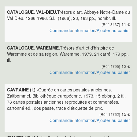
CATALOGUE. VAL-DIEU.
Trésors d'art. Abbaye Notre-Dame du
Val-Dieu. 1266-1966. S.l., (1966), 23, 163 pp., nombr. ill.
11 €
(Réf. 3437)
Commande
/
Information
/
Ajouter au panier
CATALOGUE. WAREMME.
Trésors d'art et d'histoire de
Waremme et de sa région. Waremme, 1979, 24 carré, 179 pp.,
ill.
12 €
(Réf. 4795)
Commande
/
Information
/
Ajouter au panier
CAVRAINE (I.) -
Ougrée en cartes postales anciennes.
Zaltbommel, Bibliothèque européenne, 1973, 15 oblong, 2 ff.,
76 cartes postales anciennes reproduites et commentées,
cartonné éd., dos passé, trace d'étiquette de prix.
15 €
(Réf. 14762)
Commande
/
Information
/
Ajouter au panier