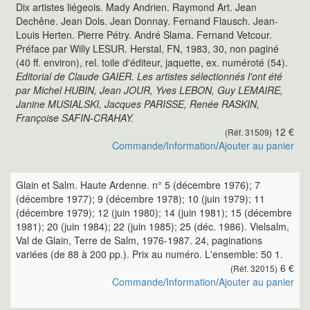
Dix artistes liégeois. Mady Andrien. Raymond Art. Jean
Dechêne. Jean Dols. Jean Donnay. Fernand Flausch. Jean-
Louis Herten. Pierre Pétry. André Slama. Fernand Vetcour.
Préface par Willy LESUR. Herstal, FN, 1983, 30, non paginé
(40 ff. environ), rel. toile d'éditeur, jaquette, ex. numéroté (54).
Editorial de Claude GAIER. Les artistes sélectionnés l'ont été
par Michel HUBIN, Jean JOUR, Yves LEBON, Guy LEMAIRE,
Janine MUSIALSKI, Jacques PARISSE, Renée RASKIN,
Françoise SAFIN-CRAHAY.
12 €
(Réf. 31509)
Commande
/
Information
/
Ajouter au panier
Glain et Salm. Haute Ardenne. n° 5 (décembre 1976); 7
(décembre 1977); 9 (décembre 1978); 10 (juin 1979); 11
(décembre 1979); 12 (juin 1980); 14 (juin 1981); 15 (décembre
1981); 20 (juin 1984); 22 (juin 1985); 25 (déc. 1986). Vielsalm,
Val de Glain, Terre de Salm, 1976-1987. 24, paginations
variées (de 88 à 200 pp.). Prix au numéro. L'ensemble: 50 1.
6 €
(Réf. 32015)
Commande
/
Information
/
Ajouter au panier