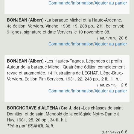
Commande
/
Information
/
Ajouter au panier
BONJEAN (Albert) -
La baraque Michel et la Haute-Ardenne.
4e édition. Verviers, Vinche, 1938, 19, 268 pp., 2 ff., bel envoi:
9 lignes, signature et date Verviers le 10 novembre 38.
20 €
(Réf. 17076)
Commande
/
Information
/
Ajouter au panier
BONJEAN (Albert) -
Les Hautes-Fagnes. Légendes et profils.
Autour de la baraque Michel. Quatrième édition complètement
revue et augmentée. 14 illustrations de LECHAT. Liège-Brux.-
Verviers, Edition Pim Services, 1931, 22, 248 pp., 2 ff., ill. h.t.
12 €
(Réf. 25715)
Commande
/
Information
/
Ajouter au panier
BORCHGRAVE d'ALTENA (Cte J. de) -
Les châsses de saint
Domitien et de saint Mengold de la collégiale Notre-Dame à
Huy. 1961, 25, 20 pp., 34 ill. h.t.
Tiré à part BSAHDL XLII.
6 €
(Réf. 9422)