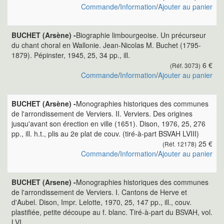
Commande
/
Information
/
Ajouter au panier
BUCHET (Arsène) -
Biographie limbourgeoise. Un précurseur
du chant choral en Wallonie. Jean-Nicolas M. Buchet (1795-
1879). Pépinster, 1945, 25, 34 pp., ill.
6 €
(Réf. 3073)
Commande
/
Information
/
Ajouter au panier
BUCHET (Arsène) -
Monographies historiques des communes
de l'arrondissement de Verviers. II. Verviers. Des origines
jusqu'avant son érection en ville (1651). Dison, 1976, 25, 276
pp., ill. h.t., plis au 2e plat de couv. (tiré-à-part BSVAH LVIII)
25 €
(Réf. 12178)
Commande
/
Information
/
Ajouter au panier
BUCHET (Arsene) -
Monographies historiques des communes
de l'arrondissement de Verviers. I. Cantons de Herve et
d'Aubel. Dison, Impr. Lelotte, 1970, 25, 147 pp., ill., couv.
plastifiée, petite découpe au f. blanc. Tiré-à-part du BSVAH, vol.
LVI.