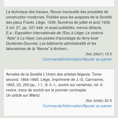
La technique des travaux. Revue mensuelle des procédés de
construction modernes. Publiée sous les auspices de la Société
des pieux Franki. Liège, 1939, Numéros de juillet et août 1939.
2 vol. 27, pp. 337-448, et aussi publicités, menus défauts.
E.a.: Exposition internationale de l'Eau à Liège; Le cinéma
"Asta" à La Haye; Les postes d'accostage du ferry-boat
Dunkerke-Douvres; Les bâtiments administratifs et les
laboratoires de la "Kenna" à Arnhem...
15 €
(Réf. 29637)
Commande
/
Information
/
Ajouter au panier
Annales de la Société L'Union des artistes liégeois. Tome
second. 1864-1865. Liège, Imprimerie de J.-G. Carmanne,
1865, 23, 250 pp., 1 f., ill. h.-t., scotch sur certaines, rel. d.
rexine, trace de scotch sur le premier contreplat.
Un article sur Wiertz.
20 €
(Réf. 30583)
Commande
/
Information
/
Ajouter au panier