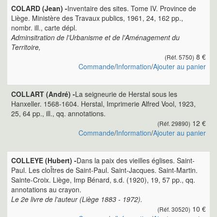
COLARD (Jean) -
Inventaire des sites. Tome IV. Province de
Liège. Ministère des Travaux publics, 1961, 24, 162 pp.,
nombr. ill., carte dépl.
Adminsitration de l'Urbanisme et de l'Aménagement du
Territoire,
8 €
(Réf. 5750)
Commande
/
Information
/
Ajouter au panier
COLLART (André) -
La seigneurie de Herstal sous les
Hanxeller. 1568-1604. Herstal, Imprimerie Alfred Vool, 1923,
25, 64 pp., ill., qq. annotations.
12 €
(Réf. 29890)
Commande
/
Information
/
Ajouter au panier
COLLEYE (Hubert) -
Dans la paix des vieilles églises. Saint-
Paul. Les cloÎtres de Saint-Paul. Saint-Jacques. Saint-Martin.
Sainte-Croix. Liège, Imp Bénard, s.d. (1920), 19, 57 pp., qq.
annotations au crayon.
Le 2e livre de l'auteur (Liège 1883 - 1972).
10 €
(Réf. 30520)