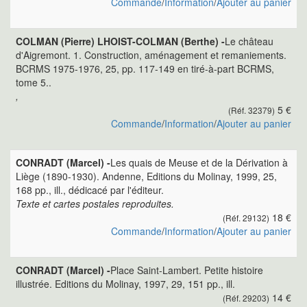
Commande
/
Information
/
Ajouter au panier
COLMAN (Pierre) LHOIST-COLMAN (Berthe) -
Le château
d'Aigremont. 1. Construction, aménagement et remaniements.
BCRMS 1975-1976, 25, pp. 117-149 en tiré-à-part BCRMS,
tome 5..
,
5 €
(Réf. 32379)
Commande
/
Information
/
Ajouter au panier
CONRADT (Marcel) -
Les quais de Meuse et de la Dérivation à
Liège (1890-1930). Andenne, Editions du Molinay, 1999, 25,
168 pp., ill., dédicacé par l'éditeur.
Texte et cartes postales reproduites.
18 €
(Réf. 29132)
Commande
/
Information
/
Ajouter au panier
CONRADT (Marcel) -
Place Saint-Lambert. Petite histoire
illustrée. Editions du Molinay, 1997, 29, 151 pp., ill.
14 €
(Réf. 29203)