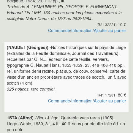
Belgique, 1984, 29, 112 pp., ill.
Textes de A. LEMEUNIER, Ph. GEORGE, F. FURNEMONT,
Edmond TELLIER, 160 notices pour les pièces exposées à la
collégiale Notre-Dame, du 13/7 au 26/8/1984.
10 €
(Réf. 32221)
Commande
/
Information
/
Ajouter au panier
(NAUDET (Georges)) -
Notices historiques sur le pays de Liège
(extraites de la Feuille dominicale, Journal des Travailleurs),
recueillies par G. N..., éditeur de cette feuille. Verviers,
typographie G. Nautet-Hans, 1853-1859, 23, 446-406-410 pp.,
rel. uniforme demi rexine, plat sup. de couv. conservé, carte de
visite d'un ancien propriétaire avec traces de scotch., un f. avec
scotch (4 cm).
325 notices. rare complet.
80 €
(Réf. 17281)
Commande
/
Information
/
Ajouter au panier
1STA (Alfred) -
Vieux-Liège. Quarante vues rares (1905).
Liège, Wahle, 1980, 31, 4 ff., 40 ff. sous portefeuille toile éd. un
peu défr.