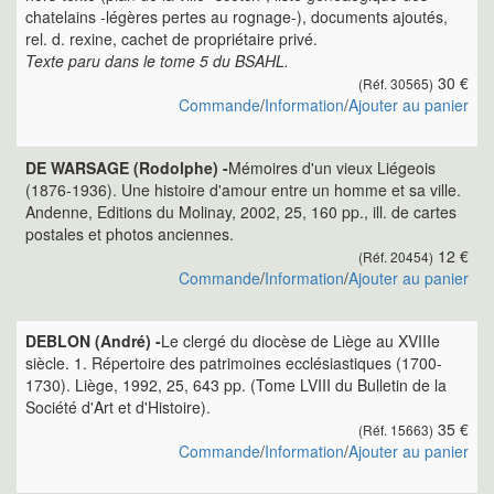
chatelains -légères pertes au rognage-), documents ajoutés,
rel. d. rexine, cachet de propriétaire privé.
Texte paru dans le tome 5 du BSAHL.
30 €
(Réf. 30565)
Commande
/
Information
/
Ajouter au panier
DE WARSAGE (Rodolphe) -
Mémoires d'un vieux Liégeois
(1876-1936). Une histoire d'amour entre un homme et sa ville.
Andenne, Editions du Molinay, 2002, 25, 160 pp., ill. de cartes
postales et photos anciennes.
12 €
(Réf. 20454)
Commande
/
Information
/
Ajouter au panier
DEBLON (André) -
Le clergé du diocèse de Liège au XVIIIe
siècle. 1. Répertoire des patrimoines ecclésiastiques (1700-
1730). Liège, 1992, 25, 643 pp. (Tome LVIII du Bulletin de la
Société d'Art et d'Histoire).
35 €
(Réf. 15663)
Commande
/
Information
/
Ajouter au panier