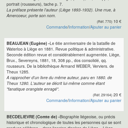
portrait (rousseurs), tache p. 7.
La préface présente l'auteur (Liège 1893-1932). Une rrue, à
Amercoeur, porte son nom.
10 €
(Réf. 770)
Commande
/
Information
/
Ajouter au panier
BEAUJEAN (Eugène) -
Le 66e anniversaire de la bataille de
Waterloo à Liège en 1881. Revue politique & administrative.
Seconde édition revue et considérablement augmentée. Liège,
Brux., Severeyns, 1881, 18, 308 pp., dos consolidé, qq.
rousseurs. De la bibliothèque Armand WEBER, Verviers. de
Theux 1285.
A rapprocher d'un livre du même auteur, paru en 1880. de
Theux 1280. L'auteur se décrit lui-même comme étant
"fanatique orangiste enragé".
20 €
(Réf. 29164)
Commande
/
Information
/
Ajouter au panier
BECDELIEVRE (Comte de) -
Biographie liégeoise, ou précis
historique et chronologique de toutes les personnes qui se sont