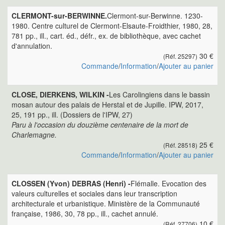
CLERMONT-sur-BERWINNE.
Clermont-sur-Berwinne. 1230-
1980. Centre culturel de Clermont-Elsaute-Froidthier, 1980, 28,
781 pp., ill., cart. éd., défr., ex. de bibliothèque, avec cachet
d'annulation.
30 €
(Réf. 25297)
Commande
/
Information
/
Ajouter au panier
CLOSE, DIERKENS, WILKIN -
Les Carolingiens dans le bassin
mosan autour des palais de Herstal et de Jupille. IPW, 2017,
25, 191 pp., ill. (Dossiers de l'IPW, 27)
Paru à l'occasion du douzième centenaire de la mort de
Charlemagne.
25 €
(Réf. 28518)
Commande
/
Information
/
Ajouter au panier
CLOSSEN (Yvon) DEBRAS (Henri) -
Flémalle. Evocation des
valeurs culturelles et sociales dans leur transcription
architecturale et urbanistique. Ministère de la Communauté
française, 1986, 30, 78 pp., ill., cachet annulé.
10 €
(Réf. 27706)