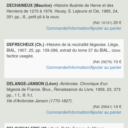
DECHAINEUX (Maurice) -
Histoire illustrée de Herve et des
Herviens de 1270 à 1976. Heusy, S. Lejeune et Cie, 1985, 24,
351 pp., ill., petit pli à la couv.
20 €
(Réf. 10131)
Commande
/
Information
/
Ajouter au panier
DEFRECHEUX (Ch.) -
Histoire de la neutralité liégeoise. Liège,
BIAL, 1907, 25, pp. 159-286, extrait du tome 37 du BIAL., couv.
factice usagée.
10 €
(Réf. 29276)
Commande
/
Information
/
Ajouter au panier
DELANGE-JANSON (Léon) -
Ambroise. Chronique d'un
liégeois de France. Brux., Renaissance du Livre, 1959, 23, 373
pp., 1 f., ill. h.t.
Vie d'Ambroise Janson (1770-1827).
14 €
(Réf. 25641)
Commande
/
Information
/
Ajouter au panier