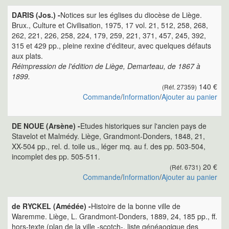
DARIS (Jos.) -
Notices sur les églises du diocèse de Liège.
Brux., Culture et Civilisation, 1975, 17 vol. 21, 512, 258, 268,
262, 221, 226, 258, 224, 179, 259, 221, 371, 457, 245, 392,
315 et 429 pp., pleine rexine d'éditeur, avec quelques défauts
aux plats.
Réimpression de l'édition de Liège, Demarteau, de 1867 à
1899.
140 €
(Réf. 27359)
Commande
/
Information
/
Ajouter au panier
DE NOUE (Arsène) -
Etudes historiques sur l'ancien pays de
Stavelot et Malmédy. Liège, Grandmont-Donders, 1848, 21,
XX-504 pp., rel. d. toile us., léger mq. au f. des pp. 503-504,
incomplet des pp. 505-511.
20 €
(Réf. 6731)
Commande
/
Information
/
Ajouter au panier
de RYCKEL (Amédée) -
Histoire de la bonne ville de
Waremme. Liège, L. Grandmont-Donders, 1889, 24, 185 pp., ff.
hors-texte (plan de la ville -scotch-, liste généaogique des