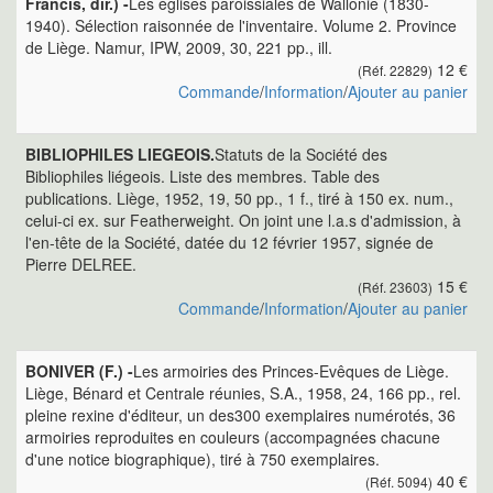
Francis, dir.) -
Les églises paroissiales de Wallonie (1830-
1940). Sélection raisonnée de l'inventaire. Volume 2. Province
de Liège. Namur, IPW, 2009, 30, 221 pp., ill.
12 €
(Réf. 22829)
Commande
/
Information
/
Ajouter au panier
BIBLIOPHILES LIEGEOIS.
Statuts de la Société des
Bibliophiles liégeois. Liste des membres. Table des
publications. Liège, 1952, 19, 50 pp., 1 f., tiré à 150 ex. num.,
celui-ci ex. sur Featherweight. On joint une l.a.s d'admission, à
l'en-tête de la Société, datée du 12 février 1957, signée de
Pierre DELREE.
15 €
(Réf. 23603)
Commande
/
Information
/
Ajouter au panier
BONIVER (F.) -
Les armoiries des Princes-Evêques de Liège.
Liège, Bénard et Centrale réunies, S.A., 1958, 24, 166 pp., rel.
pleine rexine d'éditeur, un des300 exemplaires numérotés, 36
armoiries reproduites en couleurs (accompagnées chacune
d'une notice biographique), tiré à 750 exemplaires.
40 €
(Réf. 5094)