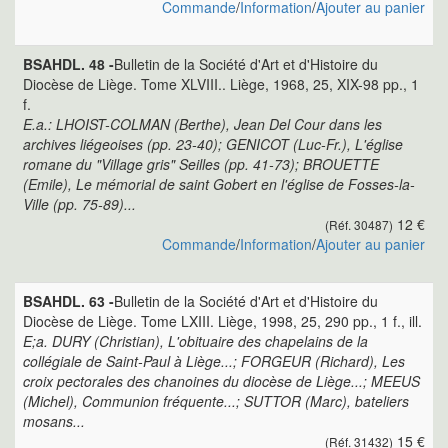
Commande
/
Information
/
Ajouter au panier
BSAHDL. 48 -
Bulletin de la Société d'Art et d'Histoire du
Diocèse de Liège. Tome XLVIII.. Liège, 1968, 25, XIX-98 pp., 1
f.
E.a.: LHOIST-COLMAN (Berthe), Jean Del Cour dans les
archives liégeoises (pp. 23-40); GENICOT (Luc-Fr.), L'église
romane du "Village gris" Seilles (pp. 41-73); BROUETTE
(Emile), Le mémorial de saint Gobert en l'église de Fosses-la-
Ville (pp. 75-89)...
12 €
(Réf. 30487)
Commande
/
Information
/
Ajouter au panier
BSAHDL. 63 -
Bulletin de la Société d'Art et d'Histoire du
Diocèse de Liège. Tome LXIII. Liège, 1998, 25, 290 pp., 1 f., ill.
E;a. DURY (Christian), L'obituaire des chapelains de la
collégiale de Saint-Paul à Liège...; FORGEUR (Richard), Les
croix pectorales des chanoines du diocèse de Liège...; MEEUS
(Michel), Communion fréquente...; SUTTOR (Marc), bateliers
mosans...
15 €
(Réf. 31432)