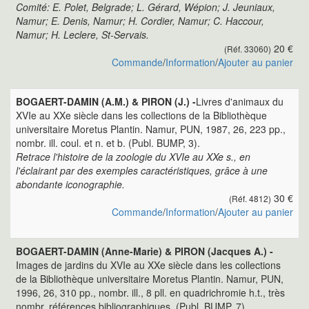
Comité: E. Polet, Belgrade; L. Gérard, Wépion; J. Jeuniaux,
Namur; E. Denis, Namur; H. Cordier, Namur; C. Haccour,
Namur; H. Leclere, St-Servais.
20 €
(Réf. 33060)
Commande
/
Information
/
Ajouter au panier
BOGAERT-DAMIN (A.M.) & PIRON (J.) -
Livres d'animaux du
XVIe au XXe siècle dans les collections de la Bibliothèque
universitaire Moretus Plantin. Namur, PUN, 1987, 26, 223 pp.,
nombr. ill. coul. et n. et b. (Publ. BUMP, 3).
Retrace l'histoire de la zoologie du XVIe au XXe s., en
l'éclairant par des exemples caractéristiques, grâce à une
abondante iconographie.
30 €
(Réf. 4812)
Commande
/
Information
/
Ajouter au panier
BOGAERT-DAMIN (Anne-Marie) & PIRON (Jacques A.) -
Images de jardins du XVIe au XXe siècle dans les collections
de la Bibliothèque universitaire Moretus Plantin. Namur, PUN,
1996, 26, 310 pp., nombr. ill., 8 pll. en quadrichromie h.t., très
nombr. références bibliographiques. (Publ. BUMP, 7).