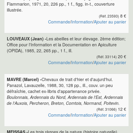
Flammarion, 1971, 20, 226 pp., 1 f., figg. in-t., couverture
illustrée.
8 €
(Réf. 23593)
Commande
/
Information
/
Ajouter au panier
LOUVEAUX (Jean) -
Les abeilles et leur élevage. 2ème édition;
Office pour l'Information et la Documentation en Apiculture
(OPIDA), 1985, 22, 265 pp., 1 f., ill.
20 €
(Réf. 33114)
Commande
/
Information
/
Ajouter au panier
MAVRE (Marcel) -
Chevaux de trait d'hier et d'aujurd'hui.
Panazol, Lavauzelle, 1988, 30, 128 pp., ill., couv. un peu
défraîchie, cachet ex-libris d'appartenance privée.
Boulonnais, Ardennais du Nord, Ardennais de l'Est, Ardennais
de l'Auxois, Percheron, Breton, Comtois, Normand, Poitevin.
12 €
(Réf. 31066)
Commande
/
Information
/
Ajouter au panier
MEISSAS -
Les trois règnes de la nature (histoire naturelle).