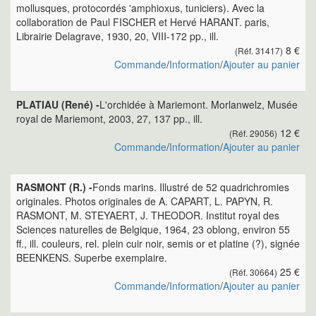
mollusques, protocordés 'amphioxus, tuniciers). Avec la
collaboration de Paul FISCHER et Hervé HARANT. paris,
Librairie Delagrave, 1930, 20, VIII-172 pp., ill.
8 €
(Réf. 31417)
Commande
/
Information
/
Ajouter au panier
PLATIAU (René) -
L'orchidée à Mariemont. Morlanwelz, Musée
royal de Mariemont, 2003, 27, 137 pp., ill.
12 €
(Réf. 29056)
Commande
/
Information
/
Ajouter au panier
RASMONT (R.) -
Fonds marins. Illustré de 52 quadrichromies
originales. Photos originales de A. CAPART, L. PAPYN, R.
RASMONT, M. STEYAERT, J. THEODOR. Institut royal des
Sciences naturelles de Belgique, 1964, 23 oblong, environ 55
ff., ill. couleurs, rel. plein cuir noir, semis or et platine (?), signée
BEENKENS. Superbe exemplaire.
25 €
(Réf. 30664)
Commande
/
Information
/
Ajouter au panier