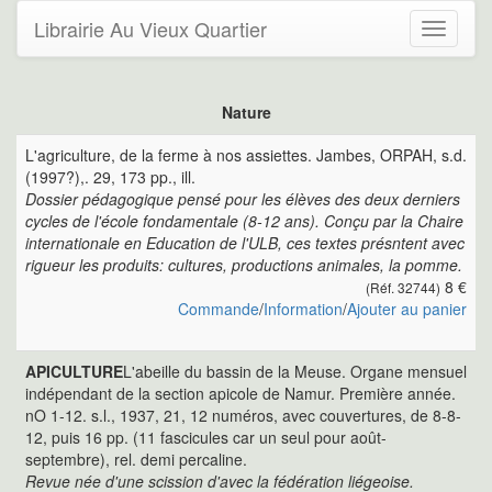
Librairie Au Vieux Quartier
Toggle
navigati
Nature
L'agriculture, de la ferme à nos assiettes. Jambes, ORPAH, s.d.
(1997?),. 29, 173 pp., ill.
Dossier pédagogique pensé pour les élèves des deux derniers
cycles de l'école fondamentale (8-12 ans). Conçu par la Chaire
internationale en Education de l'ULB, ces textes présntent avec
rigueur les produits: cultures, productions animales, la pomme.
8 €
(Réf. 32744)
Commande
/
Information
/
Ajouter au panier
APICULTURE
L'abeille du bassin de la Meuse. Organe mensuel
indépendant de la section apicole de Namur. Première année.
nO 1-12. s.l., 1937, 21, 12 numéros, avec couvertures, de 8-8-
12, puis 16 pp. (11 fascicules car un seul pour août-
septembre), rel. demi percaline.
Revue née d'une scission d'avec la fédération liégeoise.