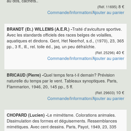
au dos, cachets..
8 €
(Réf. 11695)
Commande
/
Information
/
Ajouter au panier
BRANDT (Et.) WILLEMS (A.E.R.) -
Traité d'aviculture sportive.
Avec les standards officiels des races belges de volailles,
aquatiques et dindons. Gent, Het Neerhof, s.d., (1970), 23, 365
pp., 3 ff., ill., rel. toile éd., jaq. un peu défraîchie.
40 €
(Réf. 25296)
Commande
/
Information
/
Ajouter au panier
BRICAUD (Pierre) -
Quel temps fera-t-il demain? Prévision
naturelle du temps par le vent. Tableaux synoptiques. Paris,
Flammarion, 1946, 20, 145 pp., 5 ff.
10 €
(Réf. 29603)
Commande
/
Information
/
Ajouter au panier
CHOPARD (Lucien) -
Le mimétisme. Colorations animales.
Dissimulation des formes et déguisements. Ressemblances
mimétiques. Avec cent dessins. Paris, Payot, 1949, 23, 335