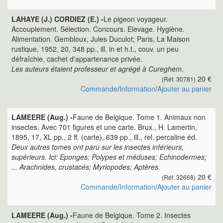
LAHAYE (J.) CORDIEZ (E.) -
Le pigeon voyageur.
Accouplement. Sélection. Concours. Elevage. Hygiène.
Alimentation. Gembloux, Jules Duculot; Paris, La Maison
rustique, 1952, 20, 348 pp., ill. in et h.t., couv. un peu
défraîchie, cachet d'appartenance privée.
Les auteurs étaient professeur et agrégé à Cureghem.
20 €
(Réf. 30781)
Commande
/
Information
/
Ajouter au panier
LAMEERE (Aug.) -
Faune de Belgique. Tome 1. Animaux non
insectes. Avec 701 figures et une carte. Brux., H. Lamertin,
1895, 17, XL pp., 2 ff. (carte), 639 pp., ill., rel. percaline éd.
Deux autres tomes ont paru sur les insectes inférieurs,
supérieurs. Ici: Eponges; Polypes et méduses; Echinodermes;
... Arachnides, crustacés; Myriopodes; Aptères.
20 €
(Réf. 32668)
Commande
/
Information
/
Ajouter au panier
LAMEERE (Aug.) -
Faune de Belgique. Tome 2. Insectes