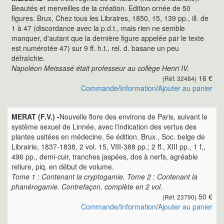
Beautés et merveilles de la création. Edition ornée de 50
figures. Brux, Chez tous les Libraires, 1850, 15, 139 pp., ill. de
1 à 47 (discordance avec la p.d.t., mais rien ne semble
manquer, d'autant que la dernière figure appelée par le texte
est numérotée 47) sur 9 ff. h.t., rel. d. basane un peu
défraîchie.
Napoléon Meissasé était professeur au collège Henri IV.
16 €
(Réf. 32484)
Commande
/
Information
/
Ajouter au panier
MERAT (F.V.) -
Nouvelle flore des environs de Paris, suivant le
système sexuel de Linnée, avec l'indication des vertus des
plantes usitées en médecine. 5e édition. Brux., Soc. belge de
Librairie, 1837-1838, 2 vol. 15, VIII-388 pp.; 2 ff., XIII pp., 1 f,,
496 pp., demi-cuir, tranches jaspées, dos à nerfs, agréable
reliure, piq. en début de volume.
Tome 1 : Contenant la cryptogamie. Tome 2 : Contenant la
phanérogamie. Contrefaçon, complète en 2 vol.
50 €
(Réf. 23790)
Commande
/
Information
/
Ajouter au panier