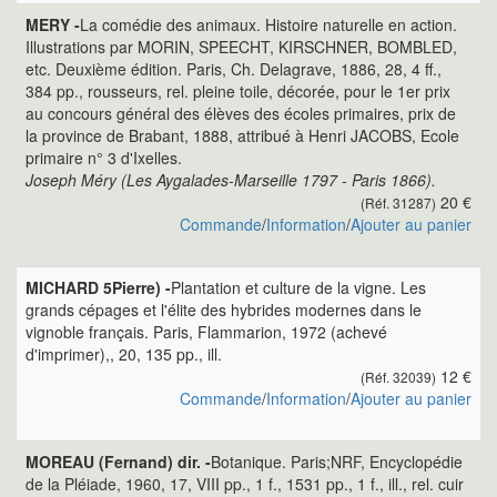
MERY -
La comédie des animaux. Histoire naturelle en action.
Illustrations par MORIN, SPEECHT, KIRSCHNER, BOMBLED,
etc. Deuxième édition. Paris, Ch. Delagrave, 1886, 28, 4 ff.,
384 pp., rousseurs, rel. pleine toile, décorée, pour le 1er prix
au concours général des élèves des écoles primaires, prix de
la province de Brabant, 1888, attribué à Henri JACOBS, Ecole
primaire n° 3 d'Ixelles.
Joseph Méry (Les Aygalades-Marseille 1797 - Paris 1866).
20 €
(Réf. 31287)
Commande
/
Information
/
Ajouter au panier
MICHARD 5Pierre) -
Plantation et culture de la vigne. Les
grands cépages et l'élite des hybrides modernes dans le
vignoble français. Paris, Flammarion, 1972 (achevé
d'imprimer),, 20, 135 pp., ill.
12 €
(Réf. 32039)
Commande
/
Information
/
Ajouter au panier
MOREAU (Fernand) dir. -
Botanique. Paris;NRF, Encyclopédie
de la Pléiade, 1960, 17, VIII pp., 1 f., 1531 pp., 1 f., ill., rel. cuir