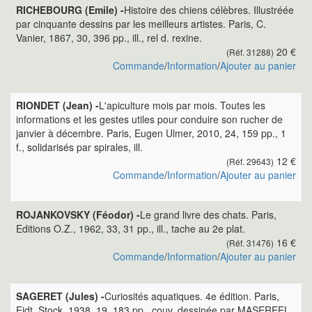
RICHEBOURG (Emile) -
Histoire des chiens célèbres. Illustréée
par cinquante dessins par les meilleurs artistes. Paris, C.
Vanier, 1867, 30, 396 pp., ill., rel d. rexine.
20 €
(Réf. 31288)
Commande
/
Information
/
Ajouter au panier
RIONDET (Jean) -
L'apiculture mois par mois. Toutes les
informations et les gestes utiles pour conduire son rucher de
janvier à décembre. Paris, Eugen Ulmer, 2010, 24, 159 pp., 1
f., solidarisés par spirales, ill.
12 €
(Réf. 29643)
Commande
/
Information
/
Ajouter au panier
ROJANKOVSKY (Féodor) -
Le grand livre des chats. Paris,
Editions O.Z., 1962, 33, 31 pp., ill., tache au 2e plat.
16 €
(Réf. 31476)
Commande
/
Information
/
Ajouter au panier
SAGERET (Jules) -
Curiosités aquatiques. 4e édition. Paris,
Eidt. Stock, 1938, 19, 183 pp., couv. dessinée par MASEREEL.