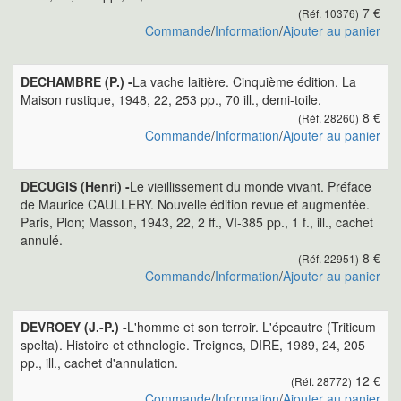
7 €
(Réf. 10376)
Commande
/
Information
/
Ajouter au panier
DECHAMBRE (P.) -
La vache laitière. Cinquième édition. La
Maison rustique, 1948, 22, 253 pp., 70 ill., demi-toile.
8 €
(Réf. 28260)
Commande
/
Information
/
Ajouter au panier
DECUGIS (Henri) -
Le vieillissement du monde vivant. Préface
de Maurice CAULLERY. Nouvelle édition revue et augmentée.
Paris, Plon; Masson, 1943, 22, 2 ff., VI-385 pp., 1 f., ill., cachet
annulé.
8 €
(Réf. 22951)
Commande
/
Information
/
Ajouter au panier
DEVROEY (J.-P.) -
L'homme et son terroir. L'épeautre (Triticum
spelta). Histoire et ethnologie. Treignes, DIRE, 1989, 24, 205
pp., ill., cachet d'annulation.
12 €
(Réf. 28772)
Commande
/
Information
/
Ajouter au panier