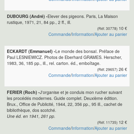
DUBOURG (André) -
Elever des pigeons. Paris, La Maison
rustique, 1971, 21, 84 pp., 2 ff., ill.
10 €
(Réf. 30778)
Commande
/
Information
/
Ajouter au panier
ECKARDT (Emmanuel) -
Le monde des bonsaï. Préface de
Paul LESNIEWICZ. Photos de Eberhard GRAMES. Herscher,
1983, 36, 185 pp., ill., rel. carton. éd., emboîtage.
26 €
(Réf. 29657)
Commande
/
Information
/
Ajouter au panier
FERIER (Roch) -
J'organise et je conduis mon rucher suivant
les procédés modernes. Guide complet. Deuxième édition.
Brux., Office de Publicité, 1944, 22, 356 pp., 95 ill., cachet de
bibliothèque, dos scotché.
Une éd. en 1941, 261 pp.
12 €
(Réf. 11735)
Commande
/
Information
/
Ajouter au panier