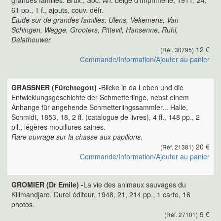
grandes familles. Brux., Soc. An. belge d'Imprimerie, 1911, 24,
61 pp., 1 f., ajouts, couv. défr.
Etude sur de grandes familles: Ulens, Vekemens, Van
Schingen, Wegge, Grooters, Pittevil, Hansenne, Ruhl,
Delathouwer.
12 €
(Réf. 30795)
Commande
/
Information
/
Ajouter au panier
GRASSNER (Fürchtegott) -
Blicke in da Leben und die
Entwicklungsgeschichte der Schmetterlinge, nebst einem
Anhange für angehende Schmetterlingssammler... Halle,
Schmidt, 1853, 18, 2 ff. (catalogue de livres), 4 ff., 148 pp., 2
pll., légères mouillures saines.
Rare ouvrage sur la chasse aux papillons.
20 €
(Réf. 21381)
Commande
/
Information
/
Ajouter au panier
GROMIER (Dr Emile) -
La vie des animaux sauvages du
Kilimandjaro. Durel éditeur, 1948, 21, 214 pp., 1 carte, 16
photos.
9 €
(Réf. 27101)