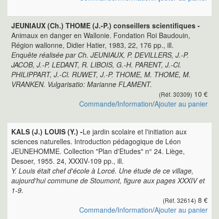
JEUNIAUX (Ch.) THOME (J.-P.) conseillers scientifiques -
Animaux en danger en Wallonie. Fondation Roi Baudouin,
Région wallonne, Didier Hatier, 1983, 22, 176 pp., ill.
Enquête réalisée par Ch. JEUNIAUX, P. DEVILLERS, J.-P.
JACOB, J.-P. LEDANT, R. LIBOIS, G.-H. PARENT, J.-Cl.
PHILIPPART, J.-Cl. RUWET, J.-P. THOME, M. THOME, M.
VRANKEN. Vulgarisatio: Marianne FLAMENT.
10 €
(Réf. 30309)
Commande
/
Information
/
Ajouter au panier
KALS (J.) LOUIS (Y.) -
Le jardin scolaire et l'initiation aux
sciences naturelles. Introduction pédagogique de Léon
JEUNEHOMME. Collection "Plan d'Etudes" n° 24. Liège,
Desoer, 1955. 24, XXXIV-109 pp., ill.
Y. Louis était chef d'école à Lorcé. Une étude de ce village,
aujourd'hui commune de Stoumont, figure aux pages XXXIV et
1-9.
8 €
(Réf. 32614)
Commande
/
Information
/
Ajouter au panier