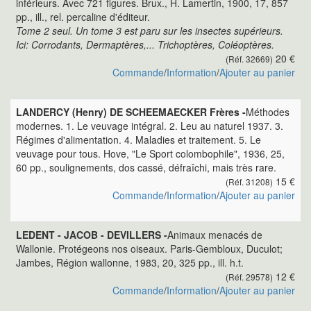
inférieurs. Avec 721 figures. Brux., H. Lamertin, 1900, 17, 857
pp., ill., rel. percaline d'éditeur.
Tome 2 seul. Un tome 3 est paru sur les insectes supérieurs.
Ici: Corrodants, Dermaptères,... Trichoptères, Coléoptères.
20 €
(Réf. 32669)
Commande
/
Information
/
Ajouter au panier
LANDERCY (Henry) DE SCHEEMAECKER Frères -
Méthodes
modernes. 1. Le veuvage intégral. 2. Leu au naturel 1937. 3.
Régimes d'alimentation. 4. Maladies et traitement. 5. Le
veuvage pour tous. Hove, "Le Sport colombophile", 1936, 25,
60 pp., soulignements, dos cassé, défraîchi, mais très rare.
15 €
(Réf. 31208)
Commande
/
Information
/
Ajouter au panier
LEDENT - JACOB - DEVILLERS -
Animaux menacés de
Wallonie. Protégeons nos oiseaux. Paris-Gembloux, Duculot;
Jambes, Région wallonne, 1983, 20, 325 pp., ill. h.t.
12 €
(Réf. 29578)
Commande
/
Information
/
Ajouter au panier