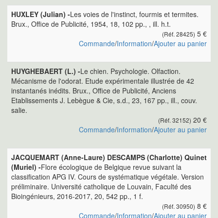
HUXLEY (Julian) -
Les voies de l'instinct, fourmis et termites.
Brux., Office de Publicité, 1954, 18, 102 pp., , ill. h.t.
5 €
(Réf. 28425)
Commande
/
Information
/
Ajouter au panier
HUYGHEBAERT (L.) -
Le chien. Psychologie. Olfaction.
Mécanisme de l'odorat. Etude expérimentale illustrée de 42
instantanés inédits. Brux., Office de Publicité, Anciens
Etablissements J. Lebègue & Cie, s.d., 23, 167 pp., ill., couv.
salie.
20 €
(Réf. 32152)
Commande
/
Information
/
Ajouter au panier
JACQUEMART (Anne-Laure) DESCAMPS (Charlotte) Quinet
(Muriel) -
Flore écologique de Belgique revue suivant la
classification APG IV. Cours de systématique végétale. Version
préliminaire. Université catholique de Louvain, Faculté des
Bioingénieurs, 2016-2017, 20, 542 pp., 1 f.
8 €
(Réf. 30950)
Commande
/
Information
/
Ajouter au panier