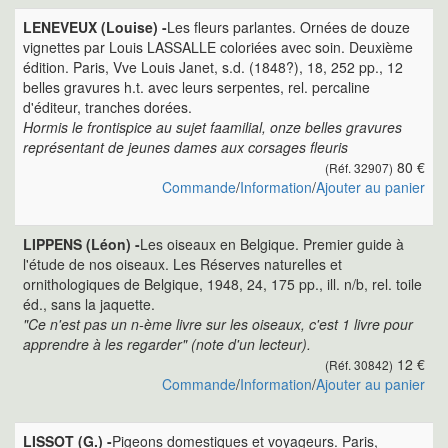
LENEVEUX (Louise) -
Les fleurs parlantes. Ornées de douze
vignettes par Louis LASSALLE coloriées avec soin. Deuxième
édition. Paris, Vve Louis Janet, s.d. (1848?), 18, 252 pp., 12
belles gravures h.t. avec leurs serpentes, rel. percaline
d'éditeur, tranches dorées.
Hormis le frontispice au sujet faamilial, onze belles gravures
représentant de jeunes dames aux corsages fleuris
80 €
(Réf. 32907)
Commande
/
Information
/
Ajouter au panier
LIPPENS (Léon) -
Les oiseaux en Belgique. Premier guide à
l'étude de nos oiseaux. Les Réserves naturelles et
ornithologiques de Belgique, 1948, 24, 175 pp., ill. n/b, rel. toile
éd., sans la jaquette.
"Ce n'est pas un n-ème livre sur les oiseaux, c'est 1 livre pour
apprendre à les regarder" (note d'un lecteur).
12 €
(Réf. 30842)
Commande
/
Information
/
Ajouter au panier
LISSOT (G.) -
Pigeons domestiques et voyageurs. Paris,