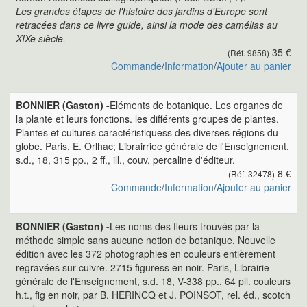
Les grandes étapes de l'histoire des jardins d'Europe sont
retracées dans ce livre guide, ainsi la mode des camélias au
XIXe siècle.
35 €
(Réf. 9858)
Commande
/
Information
/
Ajouter au panier
BONNIER (Gaston) -
Eléments de botanique. Les organes de
la plante et leurs fonctions. les différents groupes de plantes.
Plantes et cultures caractéristiquess des diverses régions du
globe. Paris, E. Orlhac; Librairriee générale de l'Enseignement,
s.d., 18, 315 pp., 2 ff., ill., couv. percaline d'éditeur.
8 €
(Réf. 32478)
Commande
/
Information
/
Ajouter au panier
BONNIER (Gaston) -
Les noms des fleurs trouvés par la
méthode simple sans aucune notion de botanique. Nouvelle
édition avec les 372 photographies en couleurs entièrement
regravées sur cuivre. 2715 figuress en noir. Paris, Librairie
générale de l'Enseignement, s.d. 18, V-338 pp., 64 pll. couleurs
h.t., fig en noir, par B. HERINCQ et J. POINSOT, rel. éd., scotch