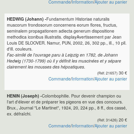
Commande
/
Information
/
Ajouter au panier
HEDWIG (Johann) -
Fundamentum Historiae naturalis
muscorum frondosorum concernens eorum flores, fructus,
seminalem propagationem adiecta generum dispositione
methodica iconibus illustratis. displayAvertissement par Jean
Louis DE SLOOVER. Namur, PUN, 2002, 26, 302 pp., ill., 10 pll.
d'ill. couleurs.
Fac-similé de l'ouvrage paru à Leipzig en 1782, de Johann
Hedwig (1730-1799) où il y définit les muscinées et y sépare
clairement les mousses des hépoatiques.
30 €
(Réf. 21657)
Commande
/
Information
/
Ajouter au panier
HENIN (Joseph) -
Colombophilie. Pour devenir champion ou
l'art d'élever et de préparer les pigeons en vue des concours.
Brux., Journal "Le Martinet", 1924, 20, 224 pp., 8 ff., dos cassé,
ex. défraîchi.
20 €
(Réf. 31426)
Commande
/
Information
/
Ajouter au panier