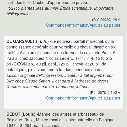
cart. dos toile. Cachet d'appartenance privée.
452+15 plantes liées au miel. Etude scientifique. Importante
bibliographie.
24 €
(Réf. 29920)
Commande
/
Information
/
Ajouter au panier
DE GARSAULT (Fr. A.) -
Le nouveau parfait maréchal, ou la
connoissance générale et universelle du cheval, divisé en six
traités. Avec un dictionnaire des termes de cavalerie Paris, Au
Palais, chez Jacques-Nicolas Leclerc, 1741, in-4, 15 ff.-512
pp.-CXXVIJ pp., 49 pll. dépl., (29 pll. cheval et 20 pll. de
botanique), plein veau, mors fendus, manques au dos.
Edition originale del'impression. L'auteur a fait imprimer son
livre chez Claude Simon. Il est paru à l'adresse de divers
libraires, avec même texte, bandeaux, lettrines...
450 €
(Réf. 28781)
Commande
/
Information
/
Ajouter au panier
DEBOT (Louis) -
Manuel des arbres et arbrisseaux de
Belgique. Brux., Musée royal d'histoire naturelle de Belgique,
1947, 18, 254 pp., ill., cachets.